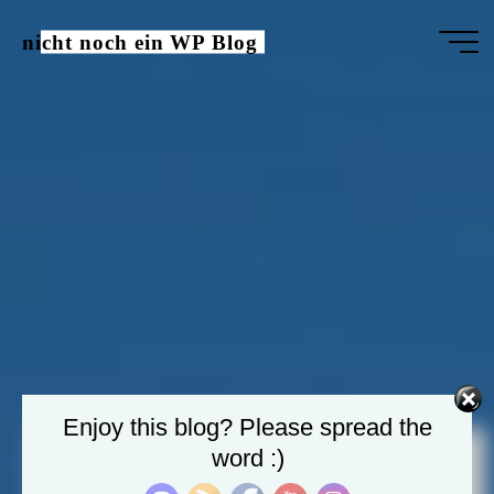
Zum
nicht noch ein WP Blog
Inhalt
springen
Enjoy this blog? Please spread the
word :)
20
20
20