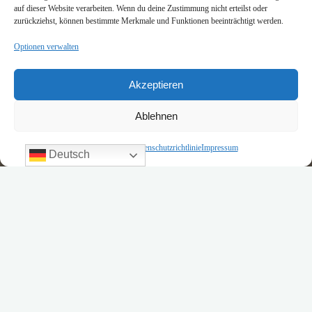
auf dieser Website verarbeiten. Wenn du deine Zustimmung nicht erteilst oder
zurückziehst, können bestimmte Merkmale und Funktionen beeinträchtigt werden.
Optionen verwalten
Akzeptieren
Ablehnen
Cookie-Richtlinie
Datenschutzrichtlinie
Impressum
Deutsch
Allgemein
Kochen
Privat
Kommentar hinterlassen
Mein kulinarisches Abenteuer mit
dem Thermomix
Stephan Kuehl
2. Februar 2025
Was kochst du am liebsten? Vor vier Jahren begann ein neues